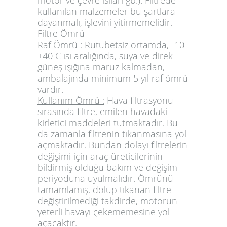
motor ve çevre ısıları gb.). Filtrede
kullanılan malzemeler bu şartlara
dayanmalı, işlevini yitirmemelidir.
Filtre Ömrü
Raf Ömrü :
Rutubetsiz ortamda, -10
+40 C ısı aralığında, suya ve direk
güneş ışığına maruz kalmadan,
ambalajında minimum 5 yıl raf ömrü
vardır.
Kullanım Ömrü :
Hava filtrasyonu
sırasında filtre, emilen havadaki
kirletici maddeleri tutmaktadır. Bu
da zamanla filtrenin tıkanmasına yol
açmaktadır. Bundan dolayı filtrelerin
değişimi için araç üreticilerinin
bildirmiş olduğu bakım ve değişim
periyoduna uyulmalıdır. Ömrünü
tamamlamış, dolup tıkanan filtre
değiştirilmediği takdirde, motorun
yeterli havayı çekememesine yol
açacaktır.