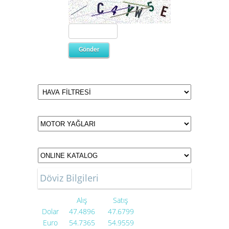
Döviz Bilgileri
Alış
Satış
Dolar
47.4896
47.6799
Euro
54.7365
54.9559